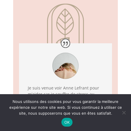
Je suis venue voir Anne Lefrant pour
m’aider car je souffre de stress au
travail et cela a un impact sur ma vie
Nous utilisons des cookies pour vous garantir la meilleure
au quotidien et sur mon bien-être.
expérience sur notre site web. Si vous continuez à utiliser ce
Lors des premières séances nous
site, nous supposerons que vous en êtes satisfait.
faisions uniquement de la
OK
sophrologie ce qui m’aidait déjà à
m’apaiser.