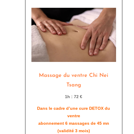
Massage du ventre Chi Nei
Tsang
1h : 72 €
Dans le cadre d’une cure DETOX du
ventre
abonnement 6 massages de 45 mn
(validité 3 mois)